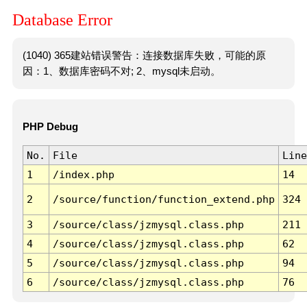
Database Error
(1040) 365建站错误警告：连接数据库失败，可能的原
因：1、数据库密码不对; 2、mysql未启动。
PHP Debug
No.
File
Line
1
/index.php
14
2
/source/function/function_extend.php
324
3
/source/class/jzmysql.class.php
211
4
/source/class/jzmysql.class.php
62
5
/source/class/jzmysql.class.php
94
6
/source/class/jzmysql.class.php
76