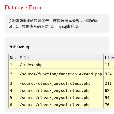
Database Error
(1040) 365建站错误警告：连接数据库失败，可能的原
因：1、数据库密码不对; 2、mysql未启动。
PHP Debug
No.
File
Line
1
/index.php
14
2
/source/function/function_extend.php
324
3
/source/class/jzmysql.class.php
211
4
/source/class/jzmysql.class.php
62
5
/source/class/jzmysql.class.php
94
6
/source/class/jzmysql.class.php
76