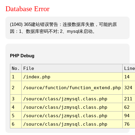
Database Error
(1040) 365建站错误警告：连接数据库失败，可能的原
因：1、数据库密码不对; 2、mysql未启动。
PHP Debug
No.
File
Line
1
/index.php
14
2
/source/function/function_extend.php
324
3
/source/class/jzmysql.class.php
211
4
/source/class/jzmysql.class.php
62
5
/source/class/jzmysql.class.php
94
6
/source/class/jzmysql.class.php
76