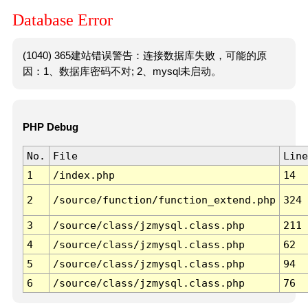
Database Error
(1040) 365建站错误警告：连接数据库失败，可能的原
因：1、数据库密码不对; 2、mysql未启动。
PHP Debug
No.
File
Line
1
/index.php
14
2
/source/function/function_extend.php
324
3
/source/class/jzmysql.class.php
211
4
/source/class/jzmysql.class.php
62
5
/source/class/jzmysql.class.php
94
6
/source/class/jzmysql.class.php
76