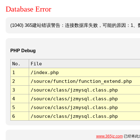
Database Error
(1040) 365建站错误警告：连接数据库失败，可能的原因：1、数
PHP Debug
No.
File
1
/index.php
2
/source/function/function_extend.php
3
/source/class/jzmysql.class.php
4
/source/class/jzmysql.class.php
5
/source/class/jzmysql.class.php
6
/source/class/jzmysql.class.php
www.365jz.com
已经将此