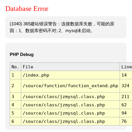
Database Error
(1040) 365建站错误警告：连接数据库失败，可能的原
因：1、数据库密码不对; 2、mysql未启动。
PHP Debug
No.
File
Line
1
/index.php
14
2
/source/function/function_extend.php
324
3
/source/class/jzmysql.class.php
211
4
/source/class/jzmysql.class.php
62
5
/source/class/jzmysql.class.php
94
6
/source/class/jzmysql.class.php
76